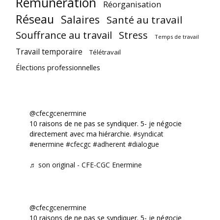
Rémunération
Réorganisation
Réseau
Salaires
Santé au travail
Souffrance au travail
Stress
Temps de travail
Travail temporaire
Télétravail
Élections professionnelles
@cfecgcenermine
10 raisons de ne pas se syndiquer. 5- je négocie
directement avec ma hiérarchie.
#syndicat
#enermine
#cfecgc
#adherent
#dialogue
♬ son original - CFE-CGC Enermine
@cfecgcenermine
10 raisons de ne pas se syndiquer. 5- je négocie