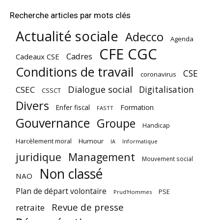
Recherche articles par mots clés
Actualité sociale
Adecco
Agenda
CFE CGC
Cadres
Cadeaux CSE
Conditions de travail
CSE
coronavirus
Dialogue social
Digitalisation
CSEC
CSSCT
Divers
Enfer fiscal
Formation
FASTT
Gouvernance
Groupe
Handicap
Harcèlement moral
Humour
Informatique
IA
juridique
Management
Mouvement social
Non classé
NAO
Plan de départ volontaire
PSE
Prud'Hommes
Revue de presse
retraite