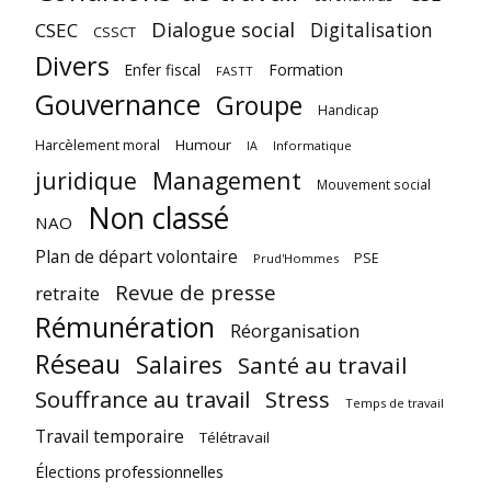
Dialogue social
Digitalisation
CSEC
CSSCT
Divers
Enfer fiscal
Formation
FASTT
Gouvernance
Groupe
Handicap
Harcèlement moral
Humour
Informatique
IA
juridique
Management
Mouvement social
Non classé
NAO
Plan de départ volontaire
PSE
Prud'Hommes
Revue de presse
retraite
Rémunération
Réorganisation
Réseau
Salaires
Santé au travail
Souffrance au travail
Stress
Temps de travail
Travail temporaire
Télétravail
Élections professionnelles