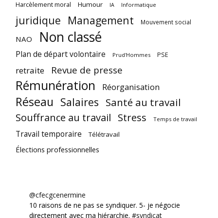
Harcèlement moral
Humour
Informatique
IA
juridique
Management
Mouvement social
Non classé
NAO
Plan de départ volontaire
PSE
Prud'Hommes
Revue de presse
retraite
Rémunération
Réorganisation
Réseau
Salaires
Santé au travail
Souffrance au travail
Stress
Temps de travail
Travail temporaire
Télétravail
Élections professionnelles
@cfecgcenermine
10 raisons de ne pas se syndiquer. 5- je négocie
directement avec ma hiérarchie.
#syndicat