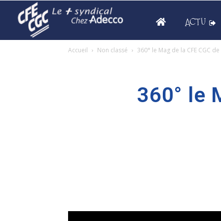
ACTU
Accueil
Non classé
360° le Mag de la CFE CGC d
360° le