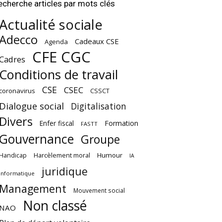
echerche articles par mots clés
Actualité sociale
Adecco
Cadeaux CSE
Agenda
CFE CGC
Cadres
Conditions de travail
CSE
CSEC
coronavirus
CSSCT
Dialogue social
Digitalisation
Divers
Enfer fiscal
Formation
FASTT
Gouvernance
Groupe
Harcèlement moral
Humour
Handicap
IA
juridique
Informatique
Management
Mouvement social
Non classé
NAO