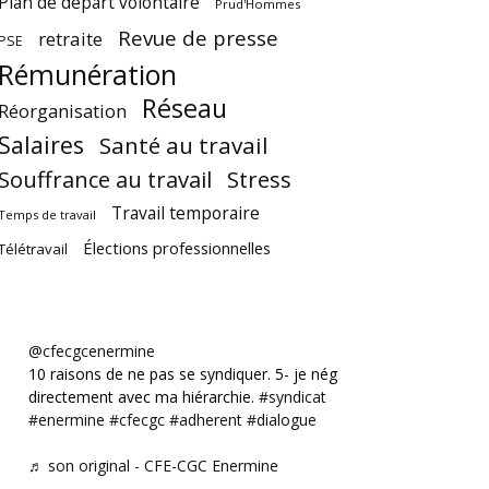
Plan de départ volontaire
Prud'Hommes
Revue de presse
retraite
PSE
Rémunération
Réseau
Réorganisation
Salaires
Santé au travail
Souffrance au travail
Stress
Travail temporaire
Temps de travail
Élections professionnelles
Télétravail
@cfecgcenermine
10 raisons de ne pas se syndiquer. 5- je négocie
directement avec ma hiérarchie.
#syndicat
#enermine
#cfecgc
#adherent
#dialogue
♬ son original - CFE-CGC Enermine