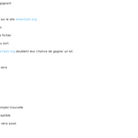
 gagnant
sur le site
www.fastt.org
s
 fichier
u sort.
.fastt.org
doublent leur chance de gagner un lot.
 sera
mploi (nouvelle
eptible
 sera aussi