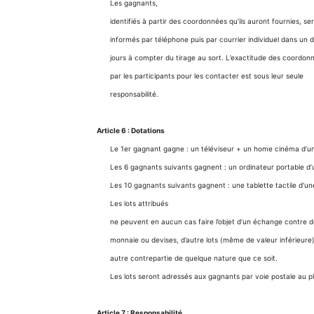
Les gagnants,
identifiés à partir des coordonnées qu’ils auront fournies, se
informés par téléphone puis par courrier individuel dans un d
jours à compter du tirage au sort. L’exactitude des coordon
par les participants pour les contacter est sous leur seule
responsabilité.
Article 6 : Dotations
Le 1er gagnant gagne : un téléviseur + un home cinéma d’u
Les 6 gagnants suivants gagnent : un ordinateur portable d
Les 10 gagnants suivants gagnent : une tablette tactile d’u
Les lots attribués
ne peuvent en aucun cas faire l’objet d’un échange contre d
monnaie ou devises, d’autre lots (même de valeur inférieure)
autre contrepartie de quelque nature que ce soit.
Les lots seront adressés aux gagnants par voie postale au plu
Article 7 : Responsabilité