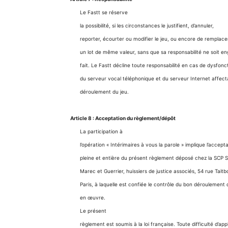
Le Fastt se réserve
la possibilité, si les circonstances le justifient, d’annuler,
reporter, écourter ou modifier le jeu, ou encore de remplacer
un lot de même valeur, sans que sa responsabilité ne soit e
fait. Le Fastt décline toute responsabilité en cas de dysfon
du serveur vocal téléphonique et du serveur Internet affect
déroulement du jeu.
Article 8 : Acceptation du règlement/dépôt
La participation à
l’opération « Intérimaires à vous la parole » implique l’accept
pleine et entière du présent règlement déposé chez la SCP S
Marec et Guerrier, huissiers de justice associés, 54 rue Tait
Paris, à laquelle est confiée le contrôle du bon déroulement
en œuvre.
Le présent
règlement est soumis à la loi française. Toute difficulté d’app