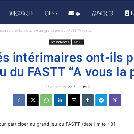
JURIDIQUE
LIENS
ADHERER
E
maires ont-ils participé au grand jeu du FASTT “A vous...
Les instances
FASTT
s intérimaires ont-ils p
u du FASTT “A vous la 
26 décembre 2013
0
r participer au grand jeu du FASTT (date limite : 31