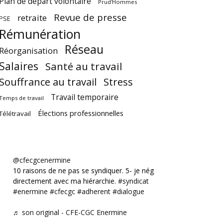
Plan de départ volontaire
Prud'Hommes
Revue de presse
retraite
PSE
Rémunération
Réseau
Réorganisation
Salaires
Santé au travail
Souffrance au travail
Stress
Travail temporaire
Temps de travail
Élections professionnelles
Télétravail
@cfecgcenermine
10 raisons de ne pas se syndiquer. 5- je négocie
directement avec ma hiérarchie.
#syndicat
#enermine
#cfecgc
#adherent
#dialogue
♬ son original - CFE-CGC Enermine