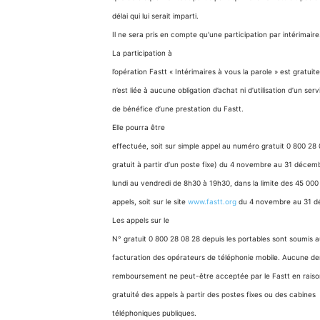
délai qui lui serait imparti.
Il ne sera pris en compte qu’une participation par intérimaire. 
La participation à
l’opération Fastt « Intérimaires à vous la parole » est gratuite
n’est liée à aucune obligation d’achat ni d’utilisation d’un ser
de bénéfice d’une prestation du Fastt.
Elle pourra être
effectuée, soit sur simple appel au numéro gratuit 0 800 28 
gratuit à partir d’un poste fixe) du 4 novembre au 31 décem
lundi au vendredi de 8h30 à 19h30, dans la limite des 45 000
appels, soit sur le site
www.fastt.org
du 4 novembre au 31 d
Les appels sur le
N° gratuit 0 800 28 08 28 depuis les portables sont soumis 
facturation des opérateurs de téléphonie mobile. Aucune 
remboursement ne peut-être acceptée par le Fastt en raiso
gratuité des appels à partir des postes fixes ou des cabines
téléphoniques publiques.