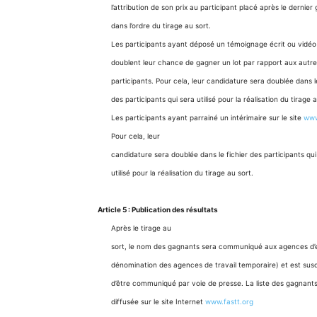
l’attribution de son prix au participant placé après le dernier
dans l’ordre du tirage au sort.
Les participants ayant déposé un témoignage écrit ou vidéo 
doublent leur chance de gagner un lot par rapport aux autre
participants. Pour cela, leur candidature sera doublée dans le
des participants qui sera utilisé pour la réalisation du tirage a
Les participants ayant parrainé un intérimaire sur le site
www
Pour cela, leur
candidature sera doublée dans le fichier des participants qui
utilisé pour la réalisation du tirage au sort.
Article 5 : Publication des résultats
Après le tirage au
sort, le nom des gagnants sera communiqué aux agences d’e
dénomination des agences de travail temporaire) et est susc
d’être communiqué par voie de presse. La liste des gagnants
diffusée sur le site Internet
www.fastt.org