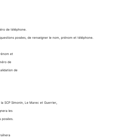
méro de téléphone.
questions posées, de renseigner le nom, prénom et téléphone.
prénom et
uméro de
alidation de
de la SCP Simonin, Le Marec et Guerrier
,
gnera les
s posées.
raînera