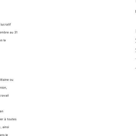
lucratif
vembre au 31
s la
litaine ou
nion,
ravail
’en
der à toutes
, ainsi
ans le