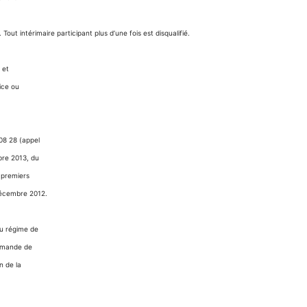
Tout intérimaire participant plus d’une fois est disqualifié.
 et
vice ou
08 28 (appel
bre 2013, du
 premiers
écembre 2012.
au régime de
demande de
n de la