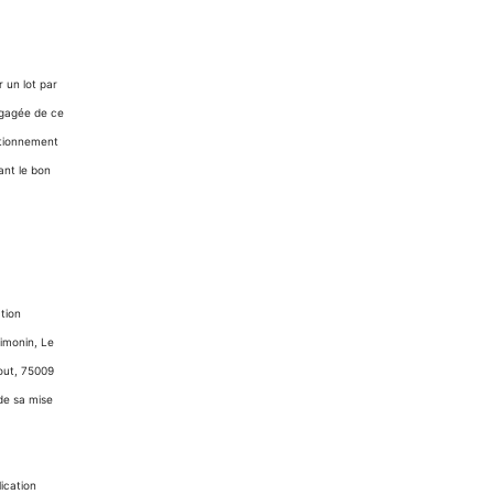
 un lot par
ngagée de ce
ctionnement
ant le bon
ation
imonin, Le
bout, 75009
 de sa mise
lication