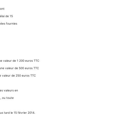
ront
élai de 15
nées fournies
ne valeur de 1 200 euros TTC
’une valeur de 500 euros TTC
ne valeur de 250 euros TTC
es valeurs en
, ou toute
s tard le 15 février 2014.