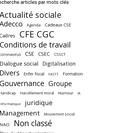
echerche articles par mots clés
Actualité sociale
Adecco
Cadeaux CSE
Agenda
CFE CGC
Cadres
Conditions de travail
CSE
CSEC
coronavirus
CSSCT
Dialogue social
Digitalisation
Divers
Enfer fiscal
Formation
FASTT
Gouvernance
Groupe
Harcèlement moral
Humour
Handicap
IA
juridique
Informatique
Management
Mouvement social
Non classé
NAO