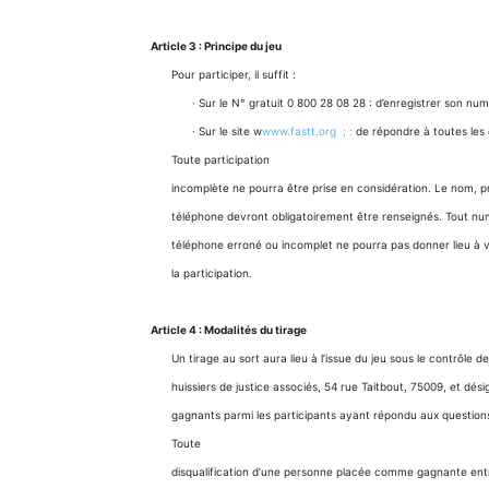
Article 3 : Principe du jeu
Pour participer, il suffit :
· Sur le N° gratuit 0 800 28 08 28 : d’enregistrer son nu
· Sur le site w
www.fastt.org ; :
de répondre à toutes les 
Toute participation
incomplète ne pourra être prise en considération. Le nom, 
téléphone devront obligatoirement être renseignés. Tout n
téléphone erroné ou incomplet ne pourra pas donner lieu à v
la participation.
Article 4 : Modalités du tirage
Un tirage au sort aura lieu à l’issue du jeu sous le contrôle 
huissiers de justice associés, 54 rue Taitbout, 75009, et dési
gagnants parmi les participants ayant répondu aux question
Toute
disqualification d’une personne placée comme gagnante ent