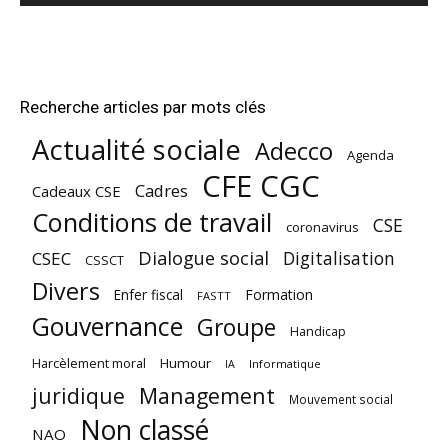
Recherche articles par mots clés
Actualité sociale
Adecco
Agenda
CFE CGC
Cadres
Cadeaux CSE
Conditions de travail
CSE
coronavirus
Dialogue social
Digitalisation
CSEC
CSSCT
Divers
Enfer fiscal
Formation
FASTT
Gouvernance
Groupe
Handicap
Harcèlement moral
Humour
Informatique
IA
juridique
Management
Mouvement social
Non classé
NAO