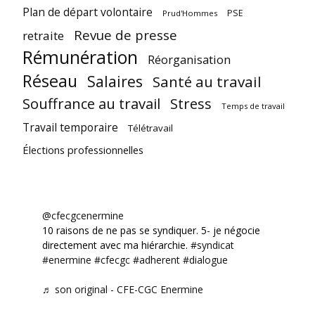
Plan de départ volontaire
PSE
Prud'Hommes
Revue de presse
retraite
Rémunération
Réorganisation
Réseau
Salaires
Santé au travail
Souffrance au travail
Stress
Temps de travail
Travail temporaire
Télétravail
Élections professionnelles
@cfecgcenermine
10 raisons de ne pas se syndiquer. 5- je négocie
directement avec ma hiérarchie.
#syndicat
#enermine
#cfecgc
#adherent
#dialogue
♬ son original - CFE-CGC Enermine