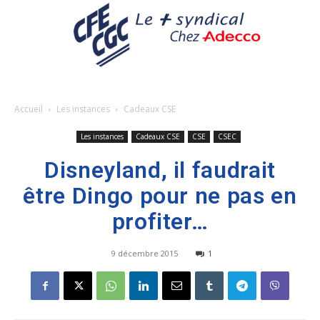
Accueil
Les instances
Cadeaux CSE
Les instances
Cadeaux CSE
CSE
CSEC
Disneyland, il faudrait
être Dingo pour ne pas en
profiter…
9 décembre 2015
1