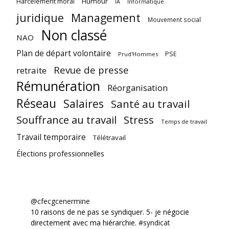
Harcèlement moral
Humour
Informatique
IA
juridique
Management
Mouvement social
Non classé
NAO
Plan de départ volontaire
PSE
Prud'Hommes
Revue de presse
retraite
Rémunération
Réorganisation
Réseau
Salaires
Santé au travail
Souffrance au travail
Stress
Temps de travail
Travail temporaire
Télétravail
Élections professionnelles
@cfecgcenermine
10 raisons de ne pas se syndiquer. 5- je négocie
directement avec ma hiérarchie.
#syndicat