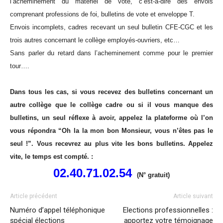
l’acheminement du matériel de vote, c’est-à-dire des envois
comprenant professions de foi, bulletins de vote et enveloppe T.
Envois incomplets, cadres recevant un seul bulletin CFE-CGC et les
trois autres concernant le collège employés-ouvriers, etc…
Sans parler du retard dans l’acheminement comme pour le premier
tour….
Dans tous les cas, si vous recevez des bulletins concernant un
autre collège que le collège cadre ou si il vous manque des
bulletins, un seul réflexe à avoir, appelez la plateforme où l’on
vous répondra “Oh la la mon bon Monsieur, vous n’êtes pas le
seul !”. Vous recevr
ez au plus vite les bons bulletins.
A
ppelez
vite, le temps est compté. :
02.40.71.02.54
(N° gratuit)
Article précédent
Article suivant
Numéro d’appel téléphonique
Elections professionnelles :
spécial élections
apportez votre témoignage