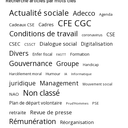
Recherche articles par mots clés
Actualité sociale
Adecco
Agenda
CFE CGC
Cadres
Cadeaux CSE
Conditions de travail
CSE
coronavirus
Dialogue social
Digitalisation
CSEC
CSSCT
Divers
Enfer fiscal
Formation
FASTT
Gouvernance
Groupe
Handicap
Harcèlement moral
Humour
Informatique
IA
juridique
Management
Mouvement social
Non classé
NAO
Plan de départ volontaire
PSE
Prud'Hommes
Revue de presse
retraite
Rémunération
Réorganisation