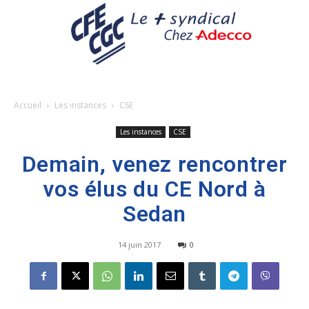
Accueil
Les instances
CSE
Les instances
CSE
Demain, venez rencontrer
vos élus du CE Nord à
Sedan
14 juin 2017
0