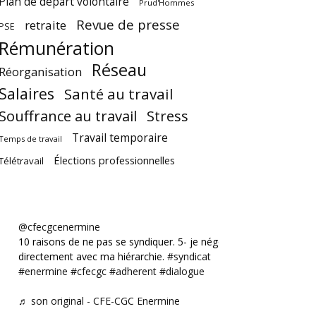
Plan de départ volontaire
Prud'Hommes
Revue de presse
retraite
PSE
Rémunération
Réseau
Réorganisation
Salaires
Santé au travail
Souffrance au travail
Stress
Travail temporaire
Temps de travail
Élections professionnelles
Télétravail
@cfecgcenermine
10 raisons de ne pas se syndiquer. 5- je négocie
directement avec ma hiérarchie.
#syndicat
#enermine
#cfecgc
#adherent
#dialogue
♬ son original - CFE-CGC Enermine