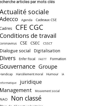
echerche articles par mots clés
Actualité sociale
Adecco
Cadeaux CSE
Agenda
CFE CGC
Cadres
Conditions de travail
CSE
CSEC
coronavirus
CSSCT
Dialogue social
Digitalisation
Divers
Enfer fiscal
Formation
FASTT
Gouvernance
Groupe
Harcèlement moral
Humour
Handicap
IA
juridique
Informatique
Management
Mouvement social
Non classé
NAO