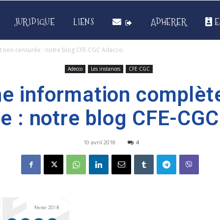
JURIDIQUE
LIENS
ADHERER
E
t non censurée : notre blog CFE-CGC Adecco
Adecco
Les instances
CFE CGC
e information complèt
e : notre blog CFE-CG
10 avril 2018
4