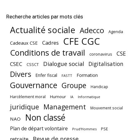
Recherche articles par mots clés
Actualité sociale
Adecco
Agenda
CFE CGC
Cadres
Cadeaux CSE
Conditions de travail
CSE
coronavirus
Dialogue social
Digitalisation
CSEC
CSSCT
Divers
Enfer fiscal
Formation
FASTT
Gouvernance
Groupe
Handicap
Harcèlement moral
Humour
Informatique
IA
juridique
Management
Mouvement social
Non classé
NAO
Plan de départ volontaire
PSE
Prud'Hommes
Revue de presse
retraite