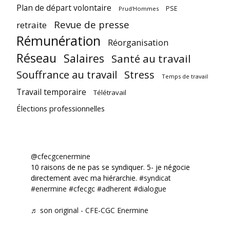
Plan de départ volontaire
PSE
Prud'Hommes
Revue de presse
retraite
Rémunération
Réorganisation
Réseau
Salaires
Santé au travail
Souffrance au travail
Stress
Temps de travail
Travail temporaire
Télétravail
Élections professionnelles
@cfecgcenermine
10 raisons de ne pas se syndiquer. 5- je négocie
directement avec ma hiérarchie.
#syndicat
#enermine
#cfecgc
#adherent
#dialogue
♬ son original - CFE-CGC Enermine