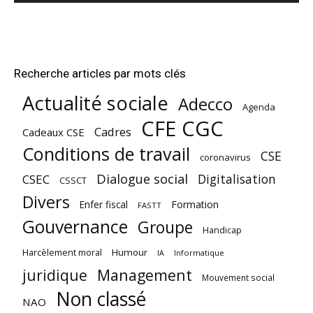
Recherche articles par mots clés
Actualité sociale
Adecco
Agenda
CFE CGC
Cadres
Cadeaux CSE
Conditions de travail
CSE
coronavirus
Dialogue social
Digitalisation
CSEC
CSSCT
Divers
Enfer fiscal
Formation
FASTT
Gouvernance
Groupe
Handicap
Harcèlement moral
Humour
Informatique
IA
juridique
Management
Mouvement social
Non classé
NAO