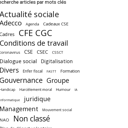
echerche articles par mots clés
Actualité sociale
Adecco
Cadeaux CSE
Agenda
CFE CGC
Cadres
Conditions de travail
CSE
CSEC
coronavirus
CSSCT
Dialogue social
Digitalisation
Divers
Enfer fiscal
Formation
FASTT
Gouvernance
Groupe
Harcèlement moral
Humour
Handicap
IA
juridique
Informatique
Management
Mouvement social
Non classé
NAO