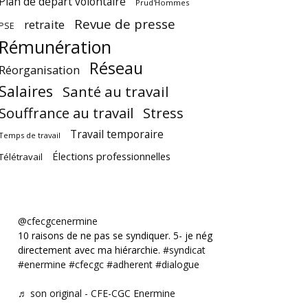
Plan de départ volontaire
Prud'Hommes
Revue de presse
retraite
PSE
Rémunération
Réseau
Réorganisation
Salaires
Santé au travail
Souffrance au travail
Stress
Travail temporaire
Temps de travail
Élections professionnelles
Télétravail
@cfecgcenermine
10 raisons de ne pas se syndiquer. 5- je négocie
directement avec ma hiérarchie.
#syndicat
#enermine
#cfecgc
#adherent
#dialogue
♬ son original - CFE-CGC Enermine