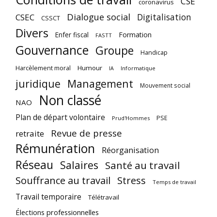
CSE
coronavirus
Dialogue social
Digitalisation
CSEC
CSSCT
Divers
Enfer fiscal
Formation
FASTT
Gouvernance
Groupe
Handicap
Harcèlement moral
Humour
Informatique
IA
juridique
Management
Mouvement social
Non classé
NAO
Plan de départ volontaire
PSE
Prud'Hommes
Revue de presse
retraite
Rémunération
Réorganisation
Réseau
Salaires
Santé au travail
Souffrance au travail
Stress
Temps de travail
Travail temporaire
Télétravail
Élections professionnelles