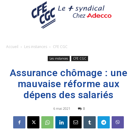
Accueil
Les instances
CFE CGC
Les instances
CFE CGC
Assurance chômage : une
mauvaise réforme aux
dépens des salariés
6 mai 2021
0