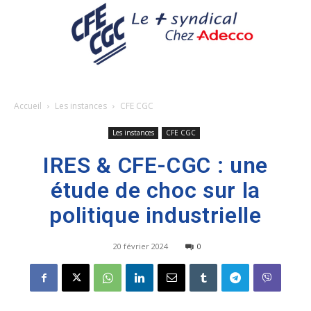
Accueil
Les instances
CFE CGC
Les instances
CFE CGC
IRES & CFE-CGC : une
étude de choc sur la
politique industrielle
20 février 2024
0