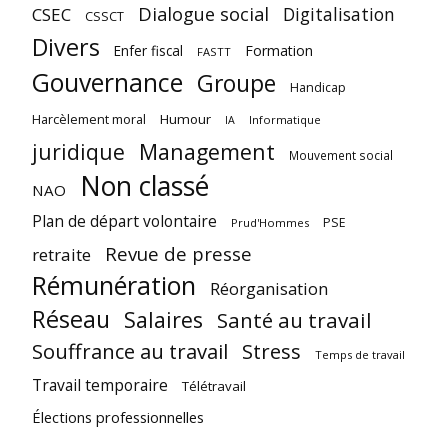
Dialogue social
Digitalisation
CSEC
CSSCT
Divers
Enfer fiscal
Formation
FASTT
Gouvernance
Groupe
Handicap
Harcèlement moral
Humour
Informatique
IA
juridique
Management
Mouvement social
Non classé
NAO
Plan de départ volontaire
PSE
Prud'Hommes
Revue de presse
retraite
Rémunération
Réorganisation
Réseau
Salaires
Santé au travail
Souffrance au travail
Stress
Temps de travail
Travail temporaire
Télétravail
Élections professionnelles