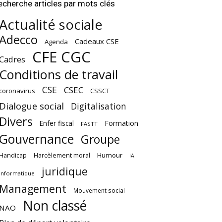
echerche articles par mots clés
Actualité sociale
Adecco
Cadeaux CSE
Agenda
CFE CGC
Cadres
Conditions de travail
CSE
CSEC
coronavirus
CSSCT
Dialogue social
Digitalisation
Divers
Enfer fiscal
Formation
FASTT
Gouvernance
Groupe
Harcèlement moral
Humour
Handicap
IA
juridique
Informatique
Management
Mouvement social
Non classé
NAO