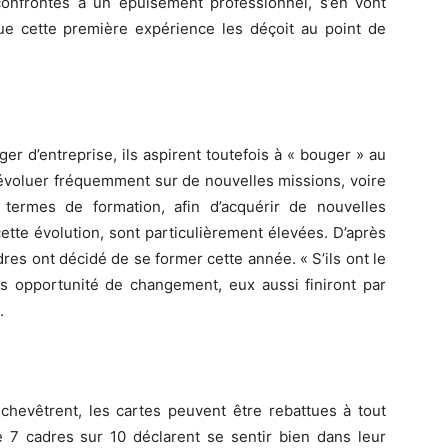
confrontés à un épuisement professionnel, s’en vont
que cette première expérience les déçoit au point de
er d’entreprise, ils aspirent toutefois à « bouger » au
à évoluer fréquemment sur de nouvelles missions, voire
 termes de formation, afin d’acquérir de nouvelles
tte évolution, sont particulièrement élevées. D’après
es ont décidé de se former cette année. « S’ils ont le
s opportunité de changement, eux aussi finiront par
.
nchevêtrent, les cartes peuvent être rebattues à tout
7 cadres sur 10 déclarent se sentir bien dans leur