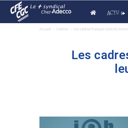
ACTU
Accueil
Cadres
Les cadres français sont-ils moins
Les cadres
le