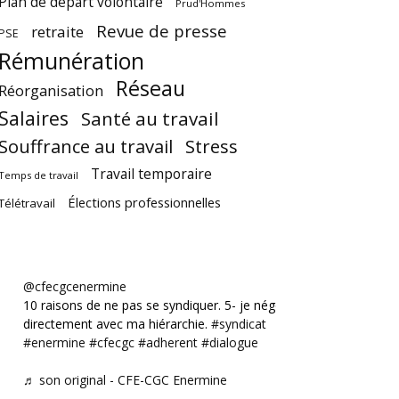
Plan de départ volontaire
Prud'Hommes
Revue de presse
retraite
PSE
Rémunération
Réseau
Réorganisation
Salaires
Santé au travail
Souffrance au travail
Stress
Travail temporaire
Temps de travail
Élections professionnelles
Télétravail
@cfecgcenermine
10 raisons de ne pas se syndiquer. 5- je négocie
directement avec ma hiérarchie.
#syndicat
#enermine
#cfecgc
#adherent
#dialogue
♬ son original - CFE-CGC Enermine