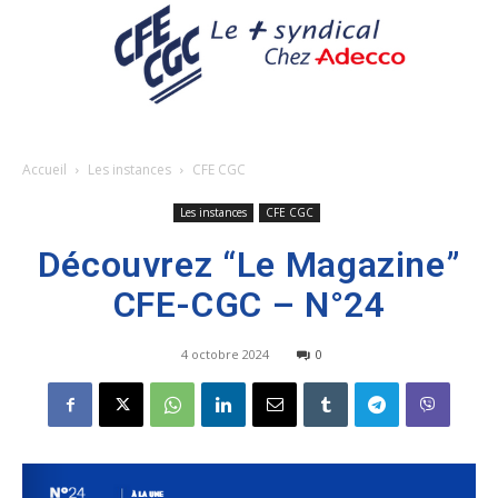
Accueil
Les instances
CFE CGC
Les instances
CFE CGC
Découvrez “Le Magazine”
CFE-CGC – N°24
4 octobre 2024
0