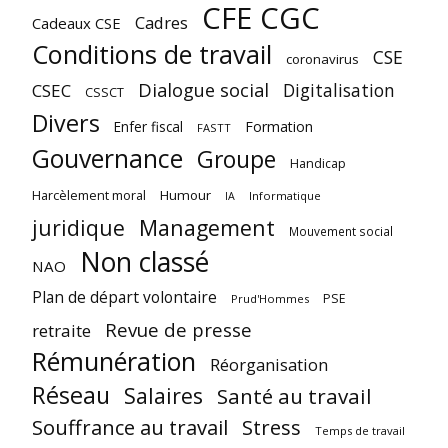
CFE CGC
Cadres
Cadeaux CSE
Conditions de travail
CSE
coronavirus
Dialogue social
Digitalisation
CSEC
CSSCT
Divers
Enfer fiscal
Formation
FASTT
Gouvernance
Groupe
Handicap
Harcèlement moral
Humour
Informatique
IA
juridique
Management
Mouvement social
Non classé
NAO
Plan de départ volontaire
PSE
Prud'Hommes
Revue de presse
retraite
Rémunération
Réorganisation
Réseau
Salaires
Santé au travail
Souffrance au travail
Stress
Temps de travail