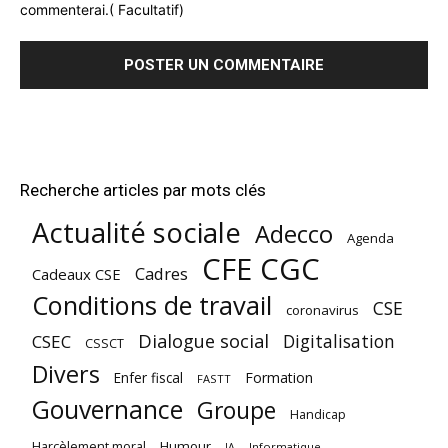
commenterai.( Facultatif)
Recherche articles par mots clés
Actualité sociale
Adecco
Agenda
CFE CGC
Cadres
Cadeaux CSE
Conditions de travail
CSE
coronavirus
Dialogue social
Digitalisation
CSEC
CSSCT
Divers
Enfer fiscal
Formation
FASTT
Gouvernance
Groupe
Handicap
Harcèlement moral
Humour
Informatique
IA