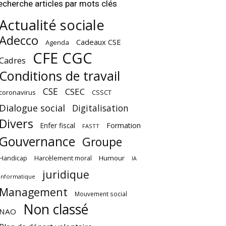
echerche articles par mots clés
Actualité sociale
Adecco
Cadeaux CSE
Agenda
CFE CGC
Cadres
Conditions de travail
CSE
CSEC
coronavirus
CSSCT
Dialogue social
Digitalisation
Divers
Enfer fiscal
Formation
FASTT
Gouvernance
Groupe
Harcèlement moral
Humour
Handicap
IA
juridique
Informatique
Management
Mouvement social
Non classé
NAO