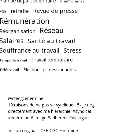
Plan de départ volontaire
Prud'Hommes
Revue de presse
retraite
PSE
Rémunération
Réseau
Réorganisation
Salaires
Santé au travail
Souffrance au travail
Stress
Travail temporaire
Temps de travail
Élections professionnelles
Télétravail
@cfecgcenermine
10 raisons de ne pas se syndiquer. 5- je négocie
directement avec ma hiérarchie.
#syndicat
#enermine
#cfecgc
#adherent
#dialogue
♬ son original - CFE-CGC Enermine