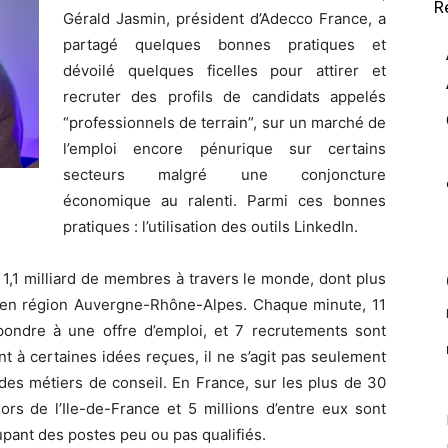
R
Gérald Jasmin, président d’Adecco France, a
partagé quelques bonnes pratiques et
dévoilé quelques ficelles pour attirer et
recruter des profils de candidats appelés
“professionnels de terrain”, sur un marché de
l’emploi encore pénurique sur certains
secteurs malgré une conjoncture
économique au ralenti. Parmi ces bonnes
pratiques : l’utilisation des outils LinkedIn.
 1,1 milliard de membres à travers le monde, dont plus
ns en région Auvergne-Rhône-Alpes. Chaque minute, 11
ondre à une offre d’emploi, et 7 recrutements sont
nt à certaines idées reçues, il ne s’agit pas seulement
s des métiers de conseil. En France, sur les plus de 30
rs de l’Ile-de-France et 5 millions d’entre eux sont
ant des postes peu ou pas qualifiés.