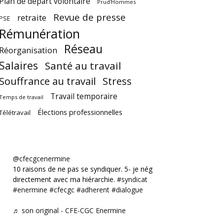
Plan de départ volontaire
Prud'Hommes
Revue de presse
retraite
PSE
Rémunération
Réseau
Réorganisation
Salaires
Santé au travail
Souffrance au travail
Stress
Travail temporaire
Temps de travail
Élections professionnelles
Télétravail
@cfecgcenermine
10 raisons de ne pas se syndiquer. 5- je négocie
directement avec ma hiérarchie.
#syndicat
#enermine
#cfecgc
#adherent
#dialogue
♬ son original - CFE-CGC Enermine