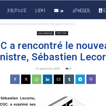
JURIDIQUE
LIENS
ADHERER
E
ncontré le nouveau Premier ministre, Sébastien Lecornu
Les instances
CFE CGC
C a rencontré le nouve
nistre, Sébastien Leco
23 septembre 2025
0
Sébastien Lecornu,
-CGC, a exprimé ses