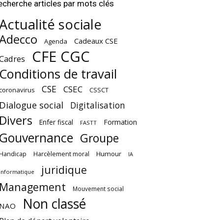
echerche articles par mots clés
Actualité sociale
Adecco
Cadeaux CSE
Agenda
CFE CGC
Cadres
Conditions de travail
CSE
CSEC
coronavirus
CSSCT
Dialogue social
Digitalisation
Divers
Enfer fiscal
Formation
FASTT
Gouvernance
Groupe
Harcèlement moral
Humour
Handicap
IA
juridique
Informatique
Management
Mouvement social
Non classé
NAO