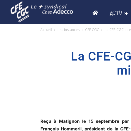
ACTU
Accueil
Les instances
CFE CGC
La CFE-CGC a re
La CFE-CG
mi
Reçu à Matignon le 15 septembre par 
François Hommeril, président de la CFE