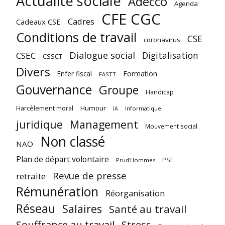
Actualité sociale
Adecco
Agenda
CFE CGC
Cadres
Cadeaux CSE
Conditions de travail
CSE
coronavirus
Dialogue social
Digitalisation
CSEC
CSSCT
Divers
Enfer fiscal
Formation
FASTT
Gouvernance
Groupe
Handicap
Harcèlement moral
Humour
Informatique
IA
juridique
Management
Mouvement social
Non classé
NAO
Plan de départ volontaire
PSE
Prud'Hommes
Revue de presse
retraite
Rémunération
Réorganisation
Réseau
Salaires
Santé au travail
Souffrance au travail
Stress