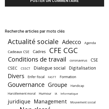
Recherche articles par mots clés
Actualité sociale
Adecco
Agenda
CFE CGC
Cadres
Cadeaux CSE
Conditions de travail
CSE
coronavirus
Dialogue social
Digitalisation
CSEC
CSSCT
Divers
Enfer fiscal
Formation
FASTT
Gouvernance
Groupe
Handicap
Harcèlement moral
Humour
Informatique
IA
juridique
Management
Mouvement social