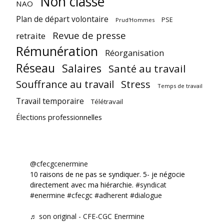
Non classé
NAO
Plan de départ volontaire
PSE
Prud'Hommes
Revue de presse
retraite
Rémunération
Réorganisation
Réseau
Salaires
Santé au travail
Souffrance au travail
Stress
Temps de travail
Travail temporaire
Télétravail
Élections professionnelles
@cfecgcenermine
10 raisons de ne pas se syndiquer. 5- je négocie
directement avec ma hiérarchie.
#syndicat
#enermine
#cfecgc
#adherent
#dialogue
♬ son original - CFE-CGC Enermine