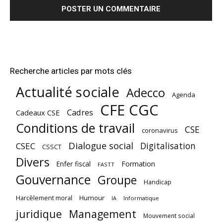
Recherche articles par mots clés
Actualité sociale
Adecco
Agenda
CFE CGC
Cadres
Cadeaux CSE
Conditions de travail
CSE
coronavirus
Dialogue social
Digitalisation
CSEC
CSSCT
Divers
Enfer fiscal
Formation
FASTT
Gouvernance
Groupe
Handicap
Harcèlement moral
Humour
Informatique
IA
juridique
Management
Mouvement social