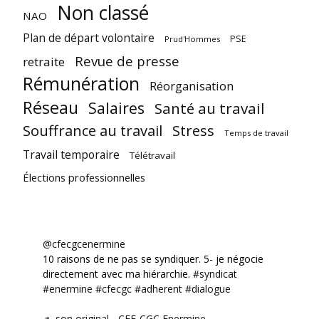
Non classé
NAO
Plan de départ volontaire
PSE
Prud'Hommes
Revue de presse
retraite
Rémunération
Réorganisation
Réseau
Salaires
Santé au travail
Souffrance au travail
Stress
Temps de travail
Travail temporaire
Télétravail
Élections professionnelles
@cfecgcenermine
10 raisons de ne pas se syndiquer. 5- je négocie
directement avec ma hiérarchie.
#syndicat
#enermine
#cfecgc
#adherent
#dialogue
♬ son original - CFE-CGC Enermine