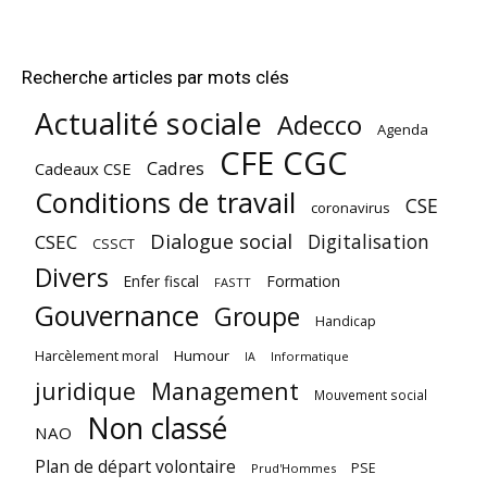
Recherche articles par mots clés
Actualité sociale
Adecco
Agenda
CFE CGC
Cadres
Cadeaux CSE
Conditions de travail
CSE
coronavirus
Dialogue social
Digitalisation
CSEC
CSSCT
Divers
Enfer fiscal
Formation
FASTT
Gouvernance
Groupe
Handicap
Harcèlement moral
Humour
Informatique
IA
juridique
Management
Mouvement social
Non classé
NAO
Plan de départ volontaire
PSE
Prud'Hommes