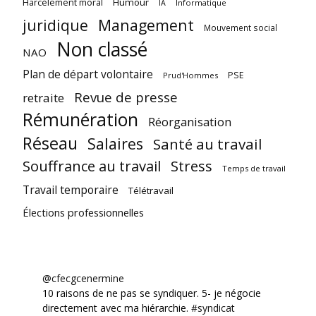
Harcèlement moral
Humour
Informatique
IA
juridique
Management
Mouvement social
Non classé
NAO
Plan de départ volontaire
PSE
Prud'Hommes
Revue de presse
retraite
Rémunération
Réorganisation
Réseau
Salaires
Santé au travail
Souffrance au travail
Stress
Temps de travail
Travail temporaire
Télétravail
Élections professionnelles
@cfecgcenermine
10 raisons de ne pas se syndiquer. 5- je négocie
directement avec ma hiérarchie.
#syndicat