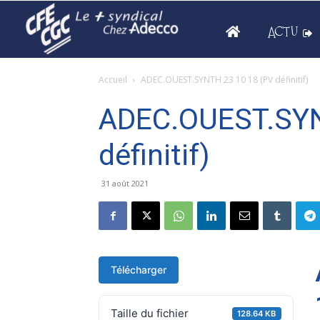
ACTU
Accueil
ADEC.OUEST.SYNTH 23 10 18 (PV définitif)
ADEC.OUEST.SYN
définitif)
31 août 2021
Télécharger
Taille du fichier
128.64 KB