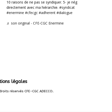
10 raisons de ne pas se syndiquer. 5- je négocie
directement avec ma hiérarchie.
#syndicat
#enermine
#cfecgc
#adherent
#dialogue
♬ son original - CFE-CGC Enermine
ions légales
.
droits réservés CFE-CGC ADECCO