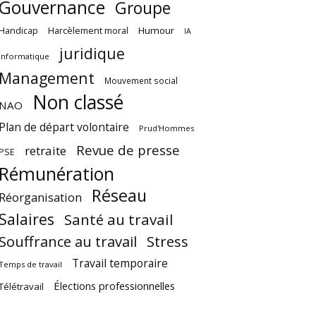
Gouvernance
Groupe
Harcèlement moral
Humour
Handicap
IA
juridique
Informatique
Management
Mouvement social
Non classé
NAO
Plan de départ volontaire
Prud'Hommes
Revue de presse
retraite
PSE
Rémunération
Réseau
Réorganisation
Salaires
Santé au travail
Souffrance au travail
Stress
Travail temporaire
Temps de travail
Élections professionnelles
Télétravail