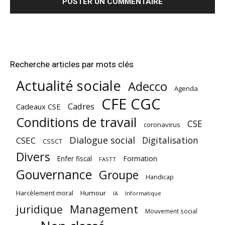
Recherche articles par mots clés
Actualité sociale
Adecco
Agenda
CFE CGC
Cadres
Cadeaux CSE
Conditions de travail
CSE
coronavirus
Dialogue social
Digitalisation
CSEC
CSSCT
Divers
Enfer fiscal
Formation
FASTT
Gouvernance
Groupe
Handicap
Harcèlement moral
Humour
Informatique
IA
juridique
Management
Mouvement social