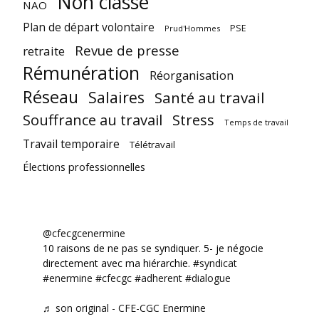
Non classé
NAO
Plan de départ volontaire
PSE
Prud'Hommes
Revue de presse
retraite
Rémunération
Réorganisation
Réseau
Salaires
Santé au travail
Souffrance au travail
Stress
Temps de travail
Travail temporaire
Télétravail
Élections professionnelles
@cfecgcenermine
10 raisons de ne pas se syndiquer. 5- je négocie
directement avec ma hiérarchie.
#syndicat
#enermine
#cfecgc
#adherent
#dialogue
♬ son original - CFE-CGC Enermine