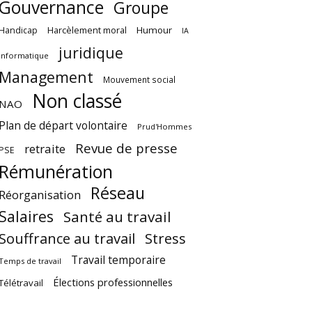
Gouvernance
Groupe
Harcèlement moral
Humour
Handicap
IA
juridique
Informatique
Management
Mouvement social
Non classé
NAO
Plan de départ volontaire
Prud'Hommes
Revue de presse
retraite
PSE
Rémunération
Réseau
Réorganisation
Salaires
Santé au travail
Souffrance au travail
Stress
Travail temporaire
Temps de travail
Élections professionnelles
Télétravail