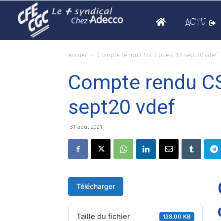
ACTU
Accueil
Compte rendu CSSCT ouest 17 sept20 vdef
Compte rendu C
sept20 vdef
31 août 2021
Télécharger
Taille du fichier
128.00 KB