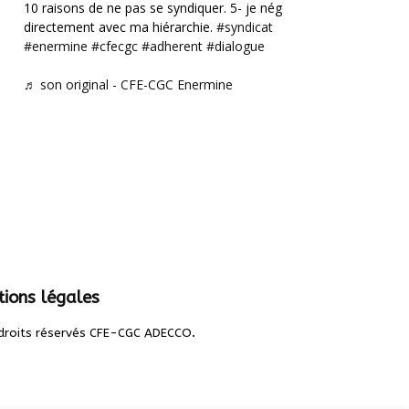
10 raisons de ne pas se syndiquer. 5- je négocie
directement avec ma hiérarchie.
#syndicat
#enermine
#cfecgc
#adherent
#dialogue
♬ son original - CFE-CGC Enermine
ions légales
.
droits réservés CFE-CGC ADECCO