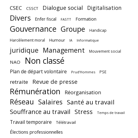
Dialogue social
Digitalisation
CSEC
CSSCT
Divers
Enfer fiscal
Formation
FASTT
Gouvernance
Groupe
Handicap
Harcèlement moral
Humour
Informatique
IA
juridique
Management
Mouvement social
Non classé
NAO
Plan de départ volontaire
PSE
Prud'Hommes
Revue de presse
retraite
Rémunération
Réorganisation
Réseau
Salaires
Santé au travail
Souffrance au travail
Stress
Temps de travail
Travail temporaire
Télétravail
Élections professionnelles