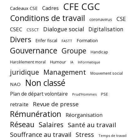
CFE CGC
Cadres
Cadeaux CSE
Conditions de travail
CSE
coronavirus
Dialogue social
Digitalisation
CSEC
CSSCT
Divers
Enfer fiscal
Formation
FASTT
Gouvernance
Groupe
Handicap
Harcèlement moral
Humour
Informatique
IA
juridique
Management
Mouvement social
Non classé
NAO
Plan de départ volontaire
PSE
Prud'Hommes
Revue de presse
retraite
Rémunération
Réorganisation
Réseau
Salaires
Santé au travail
Souffrance au travail
Stress
Temps de travail