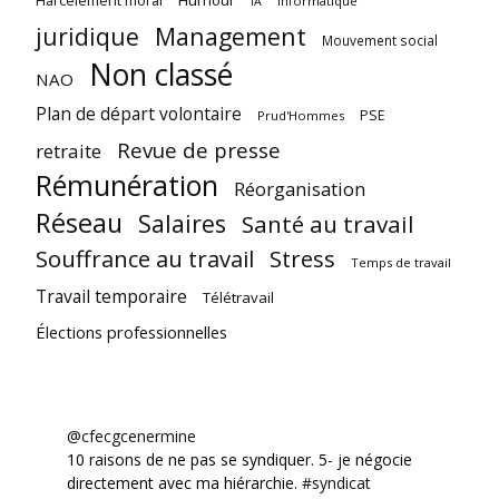
Informatique
IA
juridique
Management
Mouvement social
Non classé
NAO
Plan de départ volontaire
PSE
Prud'Hommes
Revue de presse
retraite
Rémunération
Réorganisation
Réseau
Salaires
Santé au travail
Souffrance au travail
Stress
Temps de travail
Travail temporaire
Télétravail
Élections professionnelles
@cfecgcenermine
10 raisons de ne pas se syndiquer. 5- je négocie
directement avec ma hiérarchie.
#syndicat