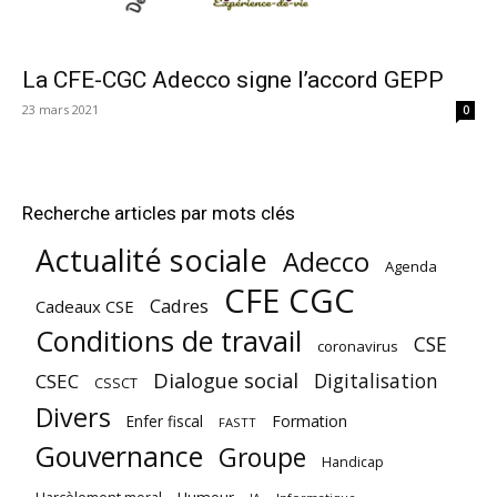
La CFE-CGC Adecco signe l’accord GEPP
23 mars 2021
0
Recherche articles par mots clés
Actualité sociale
Adecco
Agenda
CFE CGC
Cadres
Cadeaux CSE
Conditions de travail
CSE
coronavirus
Dialogue social
Digitalisation
CSEC
CSSCT
Divers
Enfer fiscal
Formation
FASTT
Gouvernance
Groupe
Handicap
Harcèlement moral
Humour