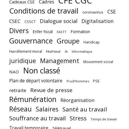
CFE CGC
Cadres
Cadeaux CSE
Conditions de travail
CSE
coronavirus
Dialogue social
Digitalisation
CSEC
CSSCT
Divers
Enfer fiscal
Formation
FASTT
Gouvernance
Groupe
Handicap
Harcèlement moral
Humour
Informatique
IA
juridique
Management
Mouvement social
Non classé
NAO
Plan de départ volontaire
PSE
Prud'Hommes
Revue de presse
retraite
Rémunération
Réorganisation
Réseau
Salaires
Santé au travail
Souffrance au travail
Stress
Temps de travail
Travail temporaire
Télétravail