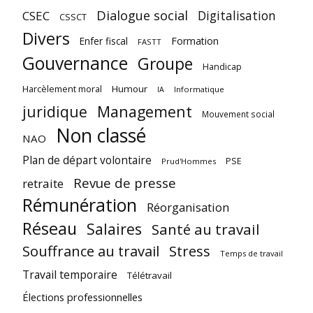
Dialogue social
Digitalisation
CSEC
CSSCT
Divers
Enfer fiscal
Formation
FASTT
Gouvernance
Groupe
Handicap
Harcèlement moral
Humour
Informatique
IA
juridique
Management
Mouvement social
Non classé
NAO
Plan de départ volontaire
PSE
Prud'Hommes
Revue de presse
retraite
Rémunération
Réorganisation
Réseau
Salaires
Santé au travail
Souffrance au travail
Stress
Temps de travail
Travail temporaire
Télétravail
Élections professionnelles