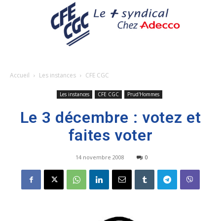
Accueil
Les instances
CFE CGC
Les instances
CFE CGC
Prud'Hommes
Le 3 décembre : votez et
faites voter
14 novembre 2008
0