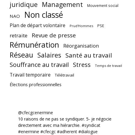
juridique
Management
Mouvement social
Non classé
NAO
Plan de départ volontaire
PSE
Prud'Hommes
Revue de presse
retraite
Rémunération
Réorganisation
Réseau
Salaires
Santé au travail
Souffrance au travail
Stress
Temps de travail
Travail temporaire
Télétravail
Élections professionnelles
@cfecgcenermine
10 raisons de ne pas se syndiquer. 5- je négocie
directement avec ma hiérarchie.
#syndicat
#enermine
#cfecgc
#adherent
#dialogue