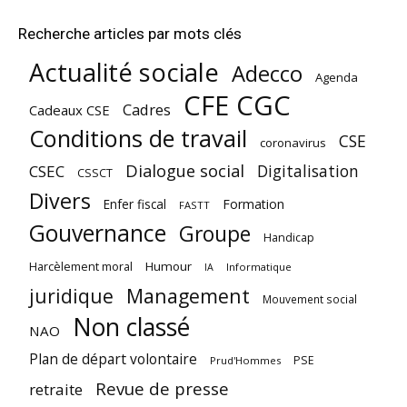
Recherche articles par mots clés
Actualité sociale
Adecco
Agenda
CFE CGC
Cadres
Cadeaux CSE
Conditions de travail
CSE
coronavirus
Dialogue social
Digitalisation
CSEC
CSSCT
Divers
Enfer fiscal
Formation
FASTT
Gouvernance
Groupe
Handicap
Harcèlement moral
Humour
Informatique
IA
juridique
Management
Mouvement social
Non classé
NAO
Plan de départ volontaire
PSE
Prud'Hommes
Revue de presse
retraite