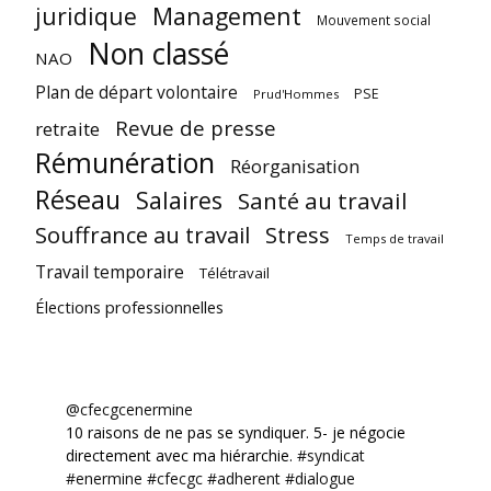
juridique
Management
Mouvement social
Non classé
NAO
Plan de départ volontaire
PSE
Prud'Hommes
Revue de presse
retraite
Rémunération
Réorganisation
Réseau
Salaires
Santé au travail
Souffrance au travail
Stress
Temps de travail
Travail temporaire
Télétravail
Élections professionnelles
@cfecgcenermine
10 raisons de ne pas se syndiquer. 5- je négocie
directement avec ma hiérarchie.
#syndicat
#enermine
#cfecgc
#adherent
#dialogue