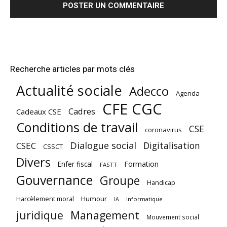
Recherche articles par mots clés
Actualité sociale
Adecco
Agenda
CFE CGC
Cadres
Cadeaux CSE
Conditions de travail
CSE
coronavirus
Dialogue social
Digitalisation
CSEC
CSSCT
Divers
Enfer fiscal
Formation
FASTT
Gouvernance
Groupe
Handicap
Harcèlement moral
Humour
Informatique
IA
juridique
Management
Mouvement social