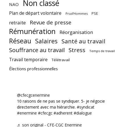
Non classé
NAO
Plan de départ volontaire
PSE
Prud'Hommes
Revue de presse
retraite
Rémunération
Réorganisation
Réseau
Salaires
Santé au travail
Souffrance au travail
Stress
Temps de travail
Travail temporaire
Télétravail
Élections professionnelles
@cfecgcenermine
10 raisons de ne pas se syndiquer. 5- je négocie
directement avec ma hiérarchie.
#syndicat
#enermine
#cfecgc
#adherent
#dialogue
♬ son original - CFE-CGC Enermine