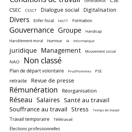
CSE
coronavirus
Dialogue social
Digitalisation
CSEC
CSSCT
Divers
Enfer fiscal
Formation
FASTT
Gouvernance
Groupe
Handicap
Harcèlement moral
Humour
Informatique
IA
juridique
Management
Mouvement social
Non classé
NAO
Plan de départ volontaire
PSE
Prud'Hommes
Revue de presse
retraite
Rémunération
Réorganisation
Réseau
Salaires
Santé au travail
Souffrance au travail
Stress
Temps de travail
Travail temporaire
Télétravail
Élections professionnelles