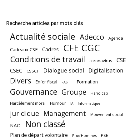
Recherche articles par mots clés
Actualité sociale
Adecco
Agenda
CFE CGC
Cadres
Cadeaux CSE
Conditions de travail
CSE
coronavirus
Dialogue social
Digitalisation
CSEC
CSSCT
Divers
Enfer fiscal
Formation
FASTT
Gouvernance
Groupe
Handicap
Harcèlement moral
Humour
Informatique
IA
juridique
Management
Mouvement social
Non classé
NAO
Plan de départ volontaire
PSE
Prud'Hommes