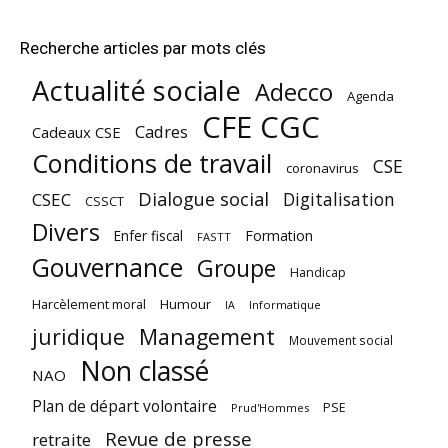
Recherche articles par mots clés
Actualité sociale
Adecco
Agenda
CFE CGC
Cadres
Cadeaux CSE
Conditions de travail
CSE
coronavirus
Dialogue social
Digitalisation
CSEC
CSSCT
Divers
Enfer fiscal
Formation
FASTT
Gouvernance
Groupe
Handicap
Harcèlement moral
Humour
Informatique
IA
juridique
Management
Mouvement social
Non classé
NAO
Plan de départ volontaire
PSE
Prud'Hommes
Revue de presse
retraite