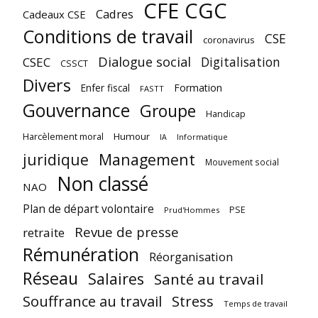
CFE CGC
Cadres
Cadeaux CSE
Conditions de travail
CSE
coronavirus
Dialogue social
Digitalisation
CSEC
CSSCT
Divers
Enfer fiscal
Formation
FASTT
Gouvernance
Groupe
Handicap
Harcèlement moral
Humour
Informatique
IA
juridique
Management
Mouvement social
Non classé
NAO
Plan de départ volontaire
PSE
Prud'Hommes
Revue de presse
retraite
Rémunération
Réorganisation
Réseau
Salaires
Santé au travail
Souffrance au travail
Stress
Temps de travail