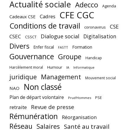
Actualité sociale
Adecco
Agenda
CFE CGC
Cadres
Cadeaux CSE
Conditions de travail
CSE
coronavirus
Dialogue social
Digitalisation
CSEC
CSSCT
Divers
Enfer fiscal
Formation
FASTT
Gouvernance
Groupe
Handicap
Harcèlement moral
Humour
Informatique
IA
juridique
Management
Mouvement social
Non classé
NAO
Plan de départ volontaire
PSE
Prud'Hommes
Revue de presse
retraite
Rémunération
Réorganisation
Réseau
Salaires
Santé au travail