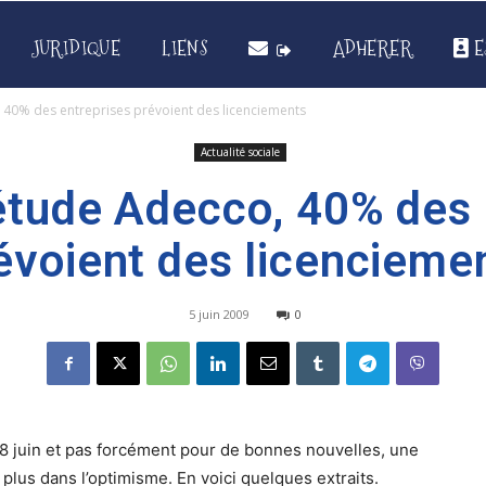
JURIDIQUE
LIENS
ADHERER
E
 40% des entreprises prévoient des licenciements
Actualité sociale
étude Adecco, 40% des 
évoient des licencieme
5 juin 2009
0
 8 juin et pas forcément pour de bonnes nouvelles, une
us dans l’optimisme. En voici quelques extraits.