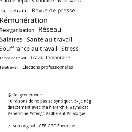
Plan de départ volontaire
Prud'Hommes
Revue de presse
retraite
PSE
Rémunération
Réseau
Réorganisation
Salaires
Santé au travail
Souffrance au travail
Stress
Travail temporaire
Temps de travail
Élections professionnelles
Télétravail
@cfecgcenermine
10 raisons de ne pas se syndiquer. 5- je négocie
directement avec ma hiérarchie.
#syndicat
#enermine
#cfecgc
#adherent
#dialogue
♬ son original - CFE-CGC Enermine