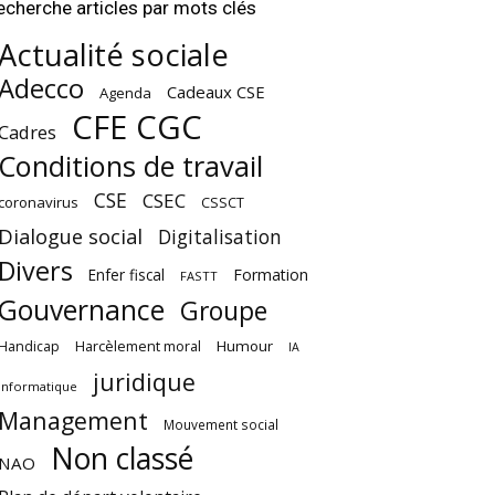
echerche articles par mots clés
Actualité sociale
Adecco
Cadeaux CSE
Agenda
CFE CGC
Cadres
Conditions de travail
CSE
CSEC
coronavirus
CSSCT
Dialogue social
Digitalisation
Divers
Enfer fiscal
Formation
FASTT
Gouvernance
Groupe
Harcèlement moral
Humour
Handicap
IA
juridique
Informatique
Management
Mouvement social
Non classé
NAO