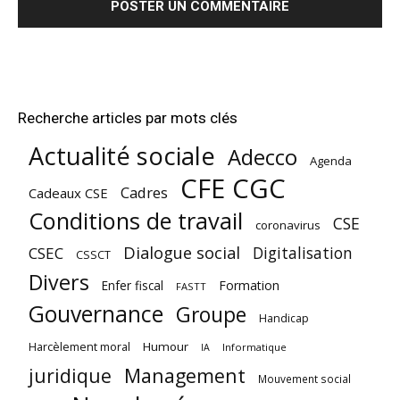
Recherche articles par mots clés
Actualité sociale
Adecco
Agenda
CFE CGC
Cadres
Cadeaux CSE
Conditions de travail
CSE
coronavirus
Dialogue social
Digitalisation
CSEC
CSSCT
Divers
Enfer fiscal
Formation
FASTT
Gouvernance
Groupe
Handicap
Harcèlement moral
Humour
Informatique
IA
juridique
Management
Mouvement social