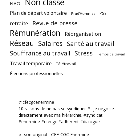
Non classé
NAO
Plan de départ volontaire
PSE
Prud'Hommes
Revue de presse
retraite
Rémunération
Réorganisation
Réseau
Salaires
Santé au travail
Souffrance au travail
Stress
Temps de travail
Travail temporaire
Télétravail
Élections professionnelles
@cfecgcenermine
10 raisons de ne pas se syndiquer. 5- je négocie
directement avec ma hiérarchie.
#syndicat
#enermine
#cfecgc
#adherent
#dialogue
♬ son original - CFE-CGC Enermine