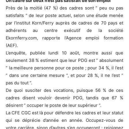
Un cadre sur deux n’est pas satisfait de son emploi
Près de la moitié (47 %) des cadres sont ” peu ou pas
satisfaits ” de leur poste actuel, selon une étude menée
par l’institut Korn/Ferry auprès de cadres de 70 pays et
adhérents au centre exécutif de la société
Ekornferry.com, rapporte l’Agence emploi formation
(AEF).
L’enquête, publiée lundi 10 août, montre aussi que
seulement 38 % estiment que leur PDG est ” absolument
” la meilleure personne pour ce poste ; pour 34 %, il l’est
” dans une certaine mesure “, et pour 28 %, il ne l’est ”
pas du tout “.
De quoi susciter des vocations, puisque 56 % de ces
cadres disent vouloir devenir PDG, tandis que 67 %
désirent ” occuper le poste de leur supérieur “.
La CFE CGC est là pour défendre les cadres et leur statut
qui se déprécie d’année en année. Occupez-vous de
votre carrière, sinon d’autres s’en occuperont : rejoignez