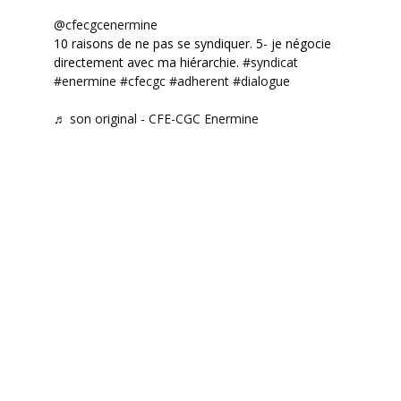
@cfecgcenermine
10 raisons de ne pas se syndiquer. 5- je négocie
directement avec ma hiérarchie.
#syndicat
#enermine
#cfecgc
#adherent
#dialogue
♬ son original - CFE-CGC Enermine