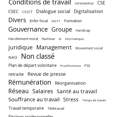
Conditions de travail
CSE
coronavirus
Dialogue social
Digitalisation
CSEC
CSSCT
Divers
Enfer fiscal
Formation
FASTT
Gouvernance
Groupe
Handicap
Harcèlement moral
Humour
Informatique
IA
juridique
Management
Mouvement social
Non classé
NAO
Plan de départ volontaire
PSE
Prud'Hommes
Revue de presse
retraite
Rémunération
Réorganisation
Réseau
Salaires
Santé au travail
Souffrance au travail
Stress
Temps de travail
Travail temporaire
Télétravail
Élections professionnelles