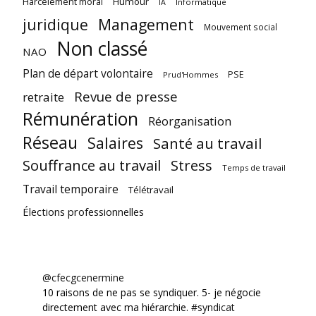
Harcèlement moral
Humour
Informatique
IA
juridique
Management
Mouvement social
Non classé
NAO
Plan de départ volontaire
PSE
Prud'Hommes
Revue de presse
retraite
Rémunération
Réorganisation
Réseau
Salaires
Santé au travail
Souffrance au travail
Stress
Temps de travail
Travail temporaire
Télétravail
Élections professionnelles
@cfecgcenermine
10 raisons de ne pas se syndiquer. 5- je négocie
directement avec ma hiérarchie.
#syndicat