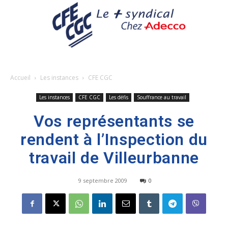
Accueil
Les instances
CFE CGC
Les instances
CFE CGC
Les défis
Souffrance au travail
Vos représentants se
rendent à l’Inspection du
travail de Villeurbanne
9 septembre 2009
0