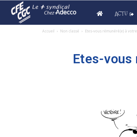
ACTU
Accueil
Non classé
Etes-vous rémunéré(e) à votre 
Etes-vous 