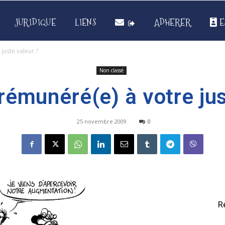
JURIDIQUE
LIENS
ADHERER
E
juste valeur ?
Non classé
rémunéré(e) à votre jus
25 novembre 2009
0
R