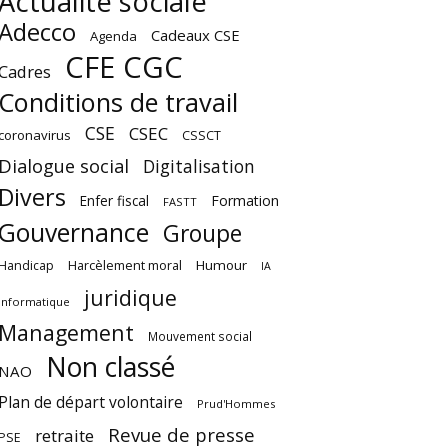
Actualité sociale
Adecco
Cadeaux CSE
Agenda
CFE CGC
Cadres
Conditions de travail
CSE
CSEC
coronavirus
CSSCT
Dialogue social
Digitalisation
Divers
Enfer fiscal
Formation
FASTT
Gouvernance
Groupe
Harcèlement moral
Humour
Handicap
IA
juridique
Informatique
Management
Mouvement social
Non classé
NAO
Plan de départ volontaire
Prud'Hommes
Revue de presse
retraite
PSE