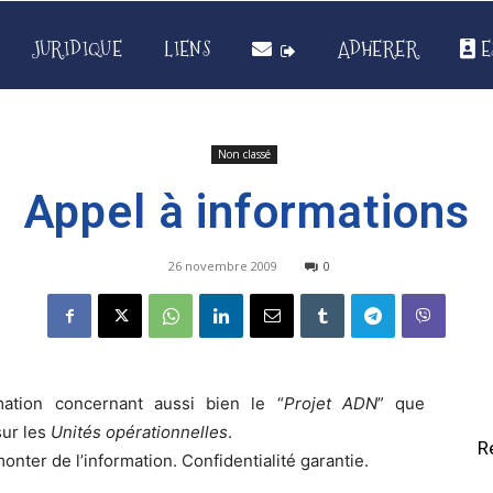
JURIDIQUE
LIENS
ADHERER
E
Non classé
Appel à informations
26 novembre 2009
0
tion concernant aussi bien le “
Projet ADN
” que
sur les
Unités opérationnelles
.
R
nter de l’information. Confidentialité garantie.