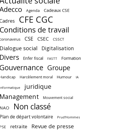
Actualité sociale
Adecco
Cadeaux CSE
Agenda
CFE CGC
Cadres
Conditions de travail
CSE
CSEC
coronavirus
CSSCT
Dialogue social
Digitalisation
Divers
Enfer fiscal
Formation
FASTT
Gouvernance
Groupe
Harcèlement moral
Humour
Handicap
IA
juridique
Informatique
Management
Mouvement social
Non classé
NAO
Plan de départ volontaire
Prud'Hommes
Revue de presse
retraite
PSE