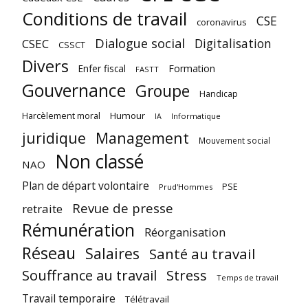
Conditions de travail
CSE
coronavirus
Dialogue social
Digitalisation
CSEC
CSSCT
Divers
Enfer fiscal
Formation
FASTT
Gouvernance
Groupe
Handicap
Harcèlement moral
Humour
Informatique
IA
juridique
Management
Mouvement social
Non classé
NAO
Plan de départ volontaire
PSE
Prud'Hommes
Revue de presse
retraite
Rémunération
Réorganisation
Réseau
Salaires
Santé au travail
Souffrance au travail
Stress
Temps de travail
Travail temporaire
Télétravail