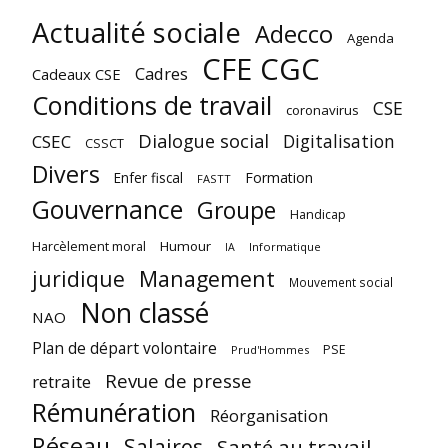
Actualité sociale
Adecco
Agenda
CFE CGC
Cadres
Cadeaux CSE
Conditions de travail
CSE
coronavirus
Dialogue social
Digitalisation
CSEC
CSSCT
Divers
Enfer fiscal
Formation
FASTT
Gouvernance
Groupe
Handicap
Harcèlement moral
Humour
Informatique
IA
juridique
Management
Mouvement social
Non classé
NAO
Plan de départ volontaire
PSE
Prud'Hommes
Revue de presse
retraite
Rémunération
Réorganisation
Réseau
Salaires
Santé au travail