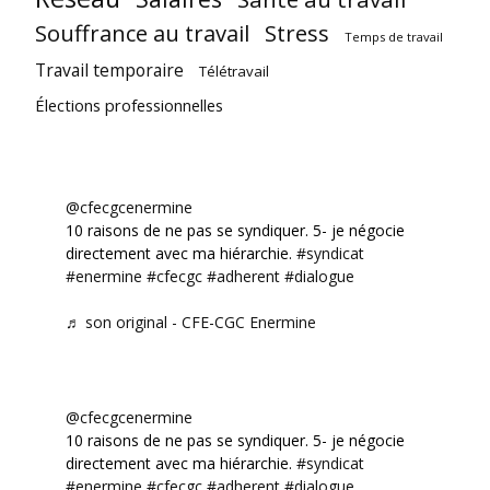
Souffrance au travail
Stress
Temps de travail
Travail temporaire
Télétravail
Élections professionnelles
@cfecgcenermine
10 raisons de ne pas se syndiquer. 5- je négocie
directement avec ma hiérarchie.
#syndicat
#enermine
#cfecgc
#adherent
#dialogue
♬ son original - CFE-CGC Enermine
@cfecgcenermine
10 raisons de ne pas se syndiquer. 5- je négocie
directement avec ma hiérarchie.
#syndicat
#enermine
#cfecgc
#adherent
#dialogue