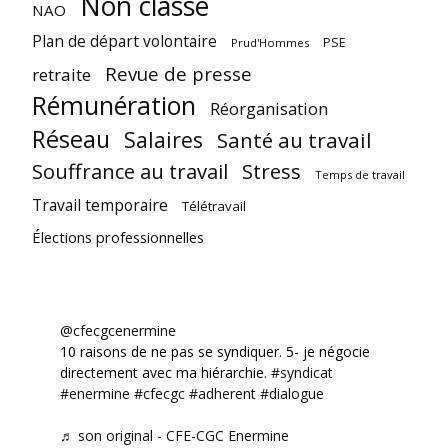
Non classé
NAO
Plan de départ volontaire
PSE
Prud'Hommes
Revue de presse
retraite
Rémunération
Réorganisation
Réseau
Salaires
Santé au travail
Souffrance au travail
Stress
Temps de travail
Travail temporaire
Télétravail
Élections professionnelles
@cfecgcenermine
10 raisons de ne pas se syndiquer. 5- je négocie
directement avec ma hiérarchie.
#syndicat
#enermine
#cfecgc
#adherent
#dialogue
♬ son original - CFE-CGC Enermine