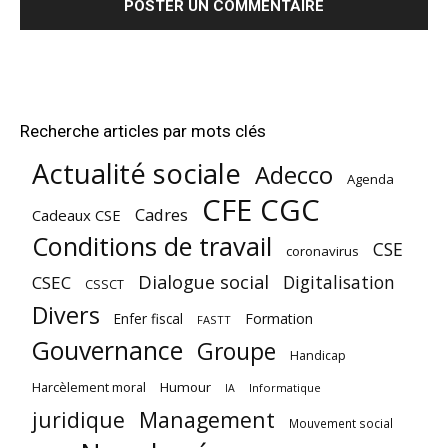
Recherche articles par mots clés
Actualité sociale
Adecco
Agenda
CFE CGC
Cadres
Cadeaux CSE
Conditions de travail
CSE
coronavirus
Dialogue social
Digitalisation
CSEC
CSSCT
Divers
Enfer fiscal
Formation
FASTT
Gouvernance
Groupe
Handicap
Harcèlement moral
Humour
Informatique
IA
juridique
Management
Mouvement social